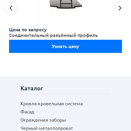
персональных данных
с
политикой конфиденциальности
ознакомлен(-а)
Защита от ультрафиолета:
Agrolux
и даю согласие
Цена по запросу
Соединительный разъёмный профиль
Узнать цену
Светопропускание:
Огнестойкость:
Каталог
Кровля кровельная система
Фасад
Звукоизоляция:
Отправить
Ограждения заборы
Черный металлопрокат