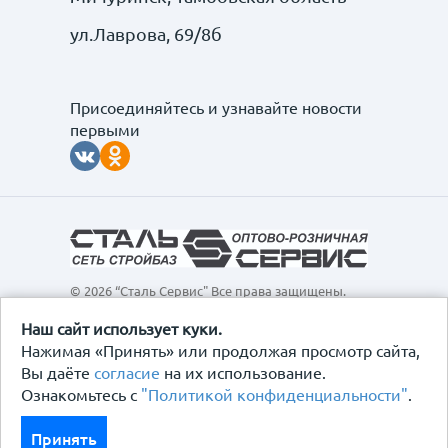
ул.Лаврова, 69/8б
Присоединяйтесь и узнавайте новости
первыми
© 2026 “Сталь Сервис" Все права защищены.
Обращаем ваше внимание на то, что данный
интернет-сайт, а также вся информация о товарах и
Наш сайт использует куки.
ценах, предоставленная на нём, носит
Нажимая «Принять» или продолжая просмотр сайта,
исключительно информационный характер и ни при
Вы даёте
согласие
на их использование.
каких условиях не является публичной офертой,
Ознакомьтесь с
"Политикой конфиденциальности"
.
определяемой положениями Статьи 437
Гражданского кодекса Российской Федерации.
Политика конфиденциальности
Принять
Договор-оферта