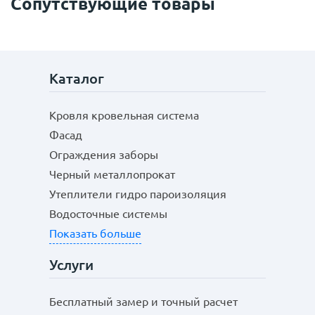
Сопутствующие товары
Каталог
с
политикой обработки персональных данных
ознакомлен(-а) и даю
согласие
на обработку
Кровля кровельная система
персональных данных
Фасад
с
политикой конфиденциальности
ознакомлен(-а)
Ограждения заборы
и даю согласие
Черный металлопрокат
Утеплители гидро пароизоляция
Водосточные системы
Показать больше
Услуги
Бесплатный замер и точный расчет