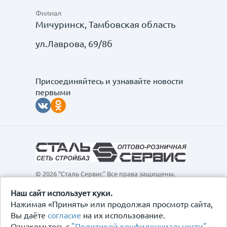
Филиал
Мичуринск, Тамбовская область
ул.Лаврова, 69/8б
Присоединяйтесь и узнавайте новости
первыми
© 2026 “Сталь Сервис" Все права защищены.
Обращаем ваше внимание на то, что данный
интернет-сайт, а также вся информация о товарах и
Наш сайт использует куки.
ценах, предоставленная на нём, носит
Нажимая «Принять» или продолжая просмотр сайта,
исключительно информационный характер и ни при
Вы даёте
согласие
на их использование.
каких условиях не является публичной офертой,
Ознакомьтесь с
"Политикой конфиденциальности"
.
определяемой положениями Статьи 437