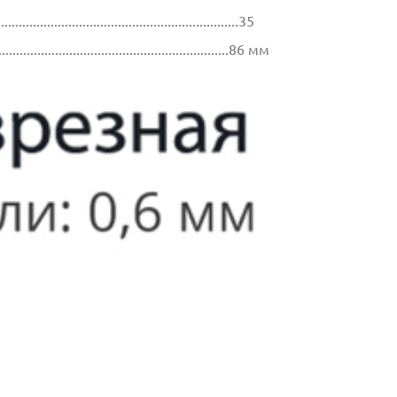
.............................................................35
.................................................................86 мм