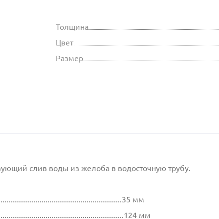
Толщина
Цвет
Размер
изующий слив воды из желоба в водосточную трубу.
................................................................35 мм
.................................................................124 мм