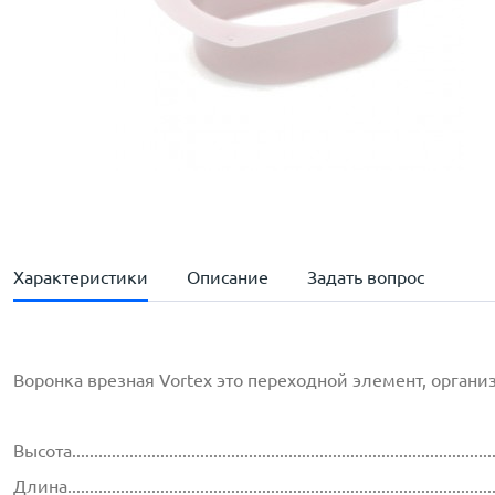
Характеристики
Описание
Задать вопрос
Воронка врезная Vortex это переходной элемент, орган
Высота..............................................................................................
Длина...............................................................................................