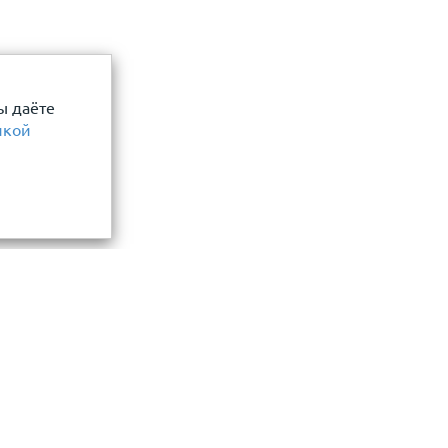
ы даёте
икой
Информация
замер и точный расчет
Прайс-лист
Акции
ли, фасада, забора
О компании