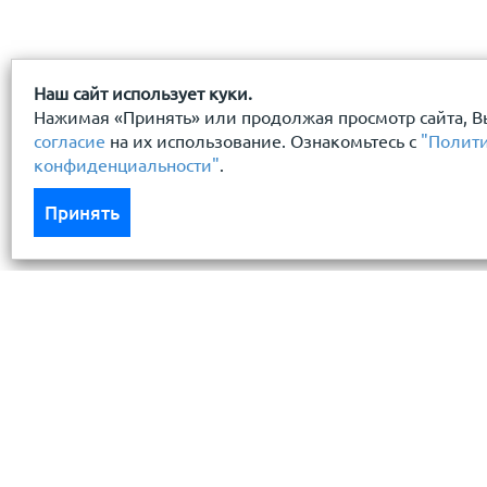
Наш сайт использует куки.
Нажимая «Принять» или продолжая просмотр сайта, В
согласие
на их использование. Ознакомьтесь с
"Полит
конфиденциальности"
.
Принять
Каталог
Услуги
Кровля кровельная система
Бесплатный 
Фасад
Доставка
Ограждения заборы
Монтаж кров