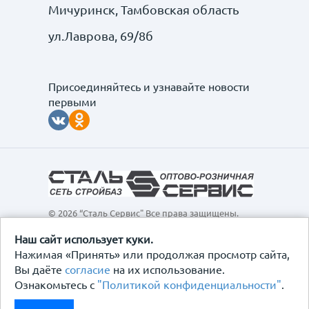
Мичуринск, Тамбовская область
ул.Лаврова, 69/8б
Присоединяйтесь и узнавайте новости
первыми
© 2026 “Сталь Сервис" Все права защищены.
Обращаем ваше внимание на то, что данный
интернет-сайт, а также вся информация о товарах и
Наш сайт использует куки.
ценах, предоставленная на нём, носит
Нажимая «Принять» или продолжая просмотр сайта,
исключительно информационный характер и ни при
Вы даёте
согласие
на их использование.
каких условиях не является публичной офертой,
Ознакомьтесь с
"Политикой конфиденциальности"
.
определяемой положениями Статьи 437
Гражданского кодекса Российской Федерации.
Политика конфиденциальности