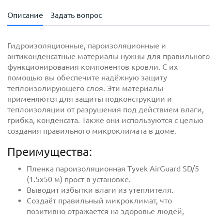
Описание
Задать вопрос
Гидроизоляционные, пароизоляционные и
антиконденсатные материалы нужны для правильного
функционирования компонентов кровли. С их
помощью вы обеспечите надёжную защиту
теплоизолирующего слоя. Эти материалы
применяются для защиты подконструкции и
теплоизоляции от разрушения под действием влаги,
грибка, конденсата. Также они используются с целью
создания правильного микроклимата в доме.
с
политикой обработки персональных данных
ознакомлен(-а) и даю
согласие
на обработку
Преимущества:
персональных данных
Пленка пароизоляционная Tyvek AirGuard SD/5
с
политикой конфиденциальности
ознакомлен(-а)
(1.5х50 м) прост в установке.
и даю согласие
Выводит избытки влаги из утеплителя.
Создаёт правильный микроклимат, что
позитивно отражается на здоровье людей,